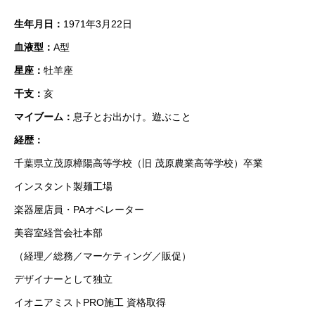
生年月日：
1971年3月22日
血液型：
A型
星座：
牡羊座
干支：
亥
マイブーム：
息子とお出かけ。遊ぶこと
経歴：
千葉県立茂原樟陽高等学校（旧 茂原農業高等学校）卒業
インスタント製麺工場
楽器屋店員・PAオペレーター
美容室経営会社本部
（経理／総務／マーケティング／販促）
デザイナーとして独立
イオニアミストPRO施工 資格取得