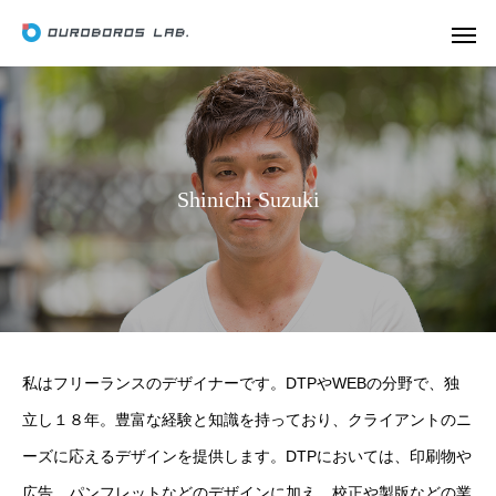
S
h
i
n
i
c
h
i
S
u
z
u
k
i
私はフリーランスのデザイナーです。DTPやWEBの分野で、独
立し１８年。豊富な経験と知識を持っており、クライアントのニ
ーズに応えるデザインを提供します。DTPにおいては、印刷物や
広告、パンフレットなどのデザインに加え、校正や製版などの業